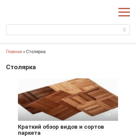
Перейти
Домишко
к
Строительство домов и коттеджей
контенту
Поиск:
Главная
»
Столярка
Столярка
0
Краткий обзор видов и сортов
паркета