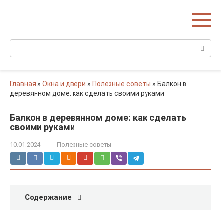
Перейти
Домишко
к
Строительство домов и коттеджей
контенту
Поиск:
Главная
»
Окна и двери
»
Полезные советы
»
Балкон в
деревянном доме: как сделать своими руками
Балкон в деревянном доме: как сделать
своими руками
10.01.2024
Полезные советы
Содержание