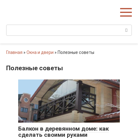
Перейти
Домишко
к
Строительство домов и коттеджей
контенту
Поиск:
Главная
»
Окна и двери
»
Полезные советы
Полезные советы
0
Балкон в деревянном доме: как
сделать своими руками