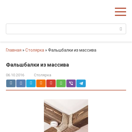
Перейти
Домишко
к
Строительство домов и коттеджей
контенту
Поиск:
Главная
»
Столярка
»
Фальшбалки из массива
Фальшбалки из массива
06.10.2016
Столярка