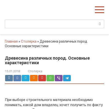
Перейти
Домишко
к
Строительство домов и коттеджей
контенту
Поиск:
Главная
»
Столярка
»
Древесина различных пород.
Основные характеристики
Древесина различных пород. Основные
характеристики
15.01.2018
Столярка
При выборе строительного материала необходимо
понимать, какой дом владелец хочет получить по факту