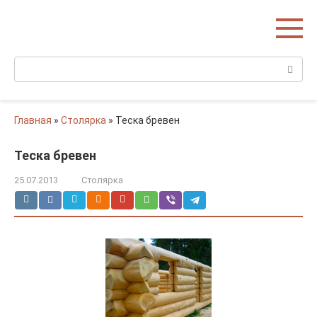
Перейти
Домишко
к
Строительство домов и коттеджей
контенту
Поиск:
Главная
»
Столярка
»
Теска бревен
Теска бревен
25.07.2013
Столярка