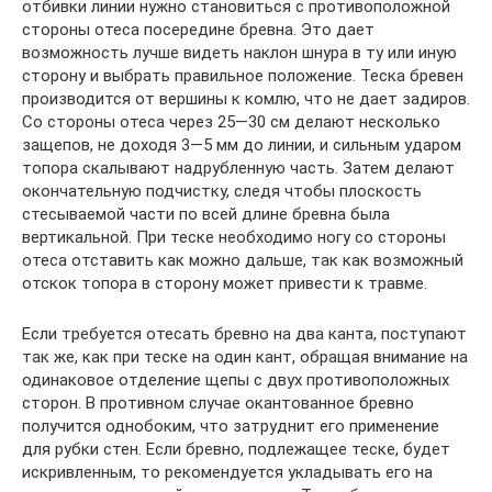
отбивки линии нужно становиться с противоположной
стороны отеса посередине бревна. Это дает
возможность лучше видеть наклон шнура в ту или иную
сторону и выбрать правильное положение. Теска бревен
производится от вершины к комлю, что не дает задиров.
Со стороны отеса через 25—30 см делают несколько
защепов, не доходя 3—5 мм до линии, и сильным ударом
топора скалывают надрубленную часть. Затем делают
окончательную подчистку, следя чтобы плоскость
стесываемой части по всей длине бревна была
вертикальной. При теске необходимо ногу со стороны
отеса отставить как можно дальше, так как возможный
отскок топора в сторону может привести к травме.
Если требуется отесать бревно на два канта, поступают
так же, как при теске на один кант, обращая внимание на
одинаковое отделение щепы с двух противоположных
сторон. В противном случае окантованное бревно
получится однобоким, что затруднит его применение
для рубки стен. Если бревно, подлежащее теске, будет
искривленным, то рекомендуется укладывать его на