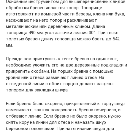
Основным инструментом для вышеперечисленных видов
обработки бревен является топор. Топорище
изготовляют из комлевой части березы, клена или бука,
насаживают на него топор и расклинивают
металлическим или деревянным клином. Длина
топорища 490 мм, угол заточки лезвия 30°. При теске
толстых бревен длину топорища можно брать до 542
мм.
Прежде чем приступить к теске бревна на один кант,
необходимо уложить его на две деревянные подкладки и
прикрепить скобами. На торцах бревна с помощью
уровня или отвеса размечают линию отеса. На
отведенной линии с обоих торцов делают защепы
топором для закладки шнура.
Если бревно было окорено, прикрепленный к торцу шнур
намеливают, так как поверхность бревна почернела, и
отбивают линию. Если бревно не было окорено, нужно
снять кору на линии для отеса и намазать шнур
березовой головешкой. При натягивании шнура для