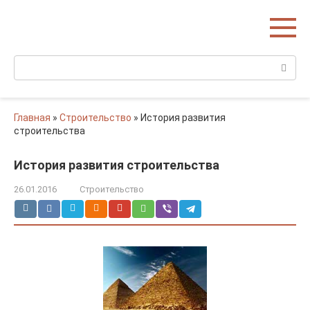
Перейти
Домишко
к
Строительство домов и коттеджей
контенту
Поиск:
Главная
»
Строительство
»
История развития
строительства
История развития строительства
26.01.2016
Строительство