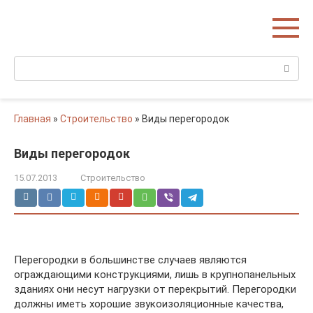
Перейти
Домишко
к
Строительство домов и коттеджей
контенту
Поиск:
Главная
»
Строительство
»
Виды перегородок
Виды перегородок
15.07.2013
Строительство
Перегородки в большинстве случаев являются
ограждающими конструкциями, лишь в крупнопанельных
зданиях они несут нагрузки от перекрытий. Перегородки
должны иметь хорошие звукоизоляционные качества,