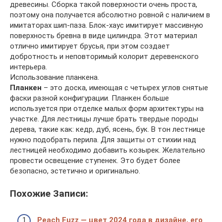
древесины. Сборка такой поверхности очень проста,
поэтому она получается абсолютно ровной с наличием в
имитаторах шип-паза. Блок-хаус имитирует массивную
поверхность бревна в виде цилиндра. Этот материал
отлично имитирует брусья, при этом создает
добротность и неповторимый колорит деревенского
интерьера.
Использование планкена.
Планкен
– это доска, имеющая с четырех углов снятые
фаски разной конфигурации. Планкен больше
используется при отделке малых форм архитектуры на
участке. Для лестницы лучше брать твердые породы
дерева, такие как: кедр, дуб, ясень, бук. В тон лестнице
нужно подобрать перила. Для защиты от стихии над
лестницей необходимо добавить козырек. Желательно
провести освещение ступенек. Это будет более
безопасно, эстетично и оригинально.
Похожие Записи:
Peach Fuzz — цвет 2024 года в дизайне, его