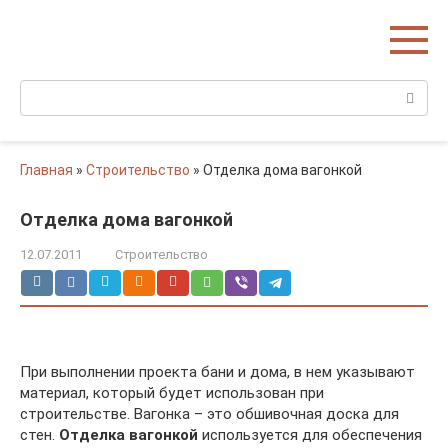
Перейти
Домишко
к
Строительство домов и коттеджей
контенту
Поиск:
Главная
»
Строительство
»
Отделка дома вагонкой
Отделка дома вагонкой
12.07.2011
Строительство
При выполнении проекта бани и дома, в нем указывают
материал, который будет использован при
строительстве. Вагонка – это обшивочная доска для
стен.
Отделка вагонкой
используется для обеспечения