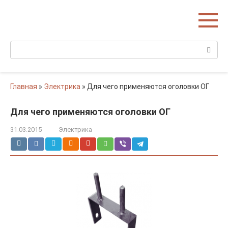
Перейти
Домишко
к
Строительство домов и коттеджей
контенту
Поиск:
Главная
»
Электрика
»
Для чего применяются оголовки ОГ
Для чего применяются оголовки ОГ
31.03.2015
Электрика