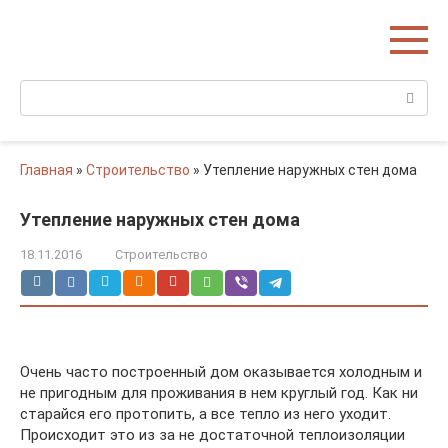
Перейти
Домишко
к
Строительство домов и коттеджей
контенту
Поиск:
Главная
»
Строительство
»
Утепление наружных стен дома
Утепление наружных стен дома
18.11.2016
Строительство
Очень часто построенный дом оказывается холодным и
не пригодным для проживания в нем круглый год. Как ни
старайся его протопить, а все тепло из него уходит.
Происходит это из за не достаточной теплоизоляции