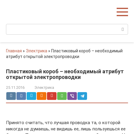
Перейти
Домишко
к
Строительство домов и коттеджей
контенту
Поиск:
Главная
»
Электрика
»
Пластиковый короб – необходимый
атрибут открытой электропроводки
Пластиковый короб – необходимый атрибут
открытой электропроводки
25.11.2016
Электрика
Принято считать, что лучшая проводка та, о которой
никогда не думаешь, не видишь ее, лишь пользуешься ее