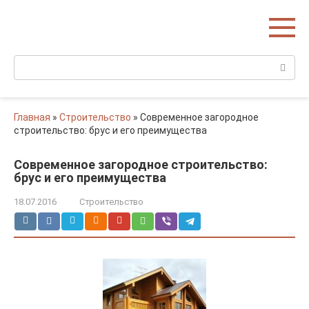
Перейти
Домишко
к
Строительство домов и коттеджей
контенту
Поиск:
Главная
»
Строительство
»
Современное загородное
строительство: брус и его преимущества
Современное загородное строительство:
брус и его преимущества
18.07.2016
Строительство