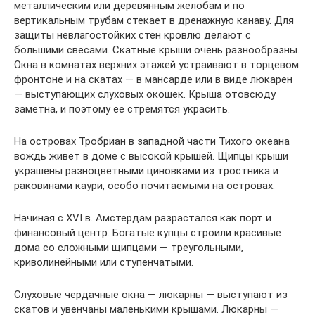
металлическим или деревянным желобам и по
вертикальным трубам стекает в дренажную канаву. Для
защиты невлагостойких стен кровлю делают с
большими свесами. Скатные крыши очень разнообразны.
Окна в комнатах верхних этажей устраивают в торцевом
фронтоне и на скатах — в мансарде или в виде люкарен
— выступающих слуховых окошек. Крыша отовсюду
заметна, и поэтому ее стремятся украсить.
На островах Тробриан в западной части Тихого океана
вождь живет в доме с высокой крышей. Щипцы крыши
украшены разноцветными циновками из тростника и
раковинами каури, особо почитаемыми на островах.
Начиная с XVI в. Амстердам разрастался как порт и
финансовый центр. Богатые купцы строили красивые
дома со сложными щипцами — треугольными,
криволинейными или ступенчатыми.
Слуховые чердачные окна — люкарны — выступают из
скатов и увенчаны маленькими крышами. Люкарны —