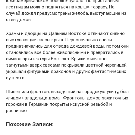
южноамериканском поселке-пуэбло. По приставным
лестницам можно подняться на крышу-террасу. На
случай дождя предусмотрены желоба, выступающие из
стен домов.
Храмы и дворцы на Дальнем Востоке отличают сильно
выступающие свесы крыш. Первоначально свесы
предназначались для отвода дождевой воды, потом они
становились все более живописными и превратились в
символ архитектуры Востока. Крыши с изящно
загнутыми вверх свесами покрывали цветной черепицей,
украшали фигурками драконов и других фантастических
существ.
Щипец или фронтон, выходящий на городскую улицу, был
«лицом» владельца дома. Фронтоны домов зажиточных
горожан в Германии покрыты искусной резьбой и
росписью.
Похожие Записи: