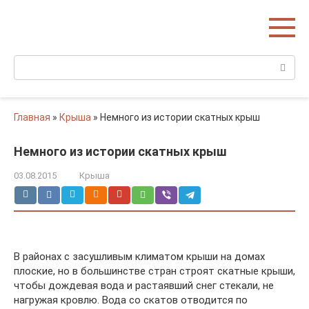
Перейти
Домишко
к
Строительство домов и коттеджей
контенту
Поиск:
Главная
»
Крыша
»
Немного из истории скатных крыш
Немного из истории скатных крыш
03.08.2015
Крыша
В районах с засушливым климатом крыши на домах
плоские, но в большинстве стран строят скатные крыши,
чтобы дождевая вода и растаявший снег стекали, не
нагружая кровлю. Вода со скатов отводится по