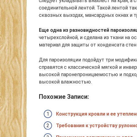
следует укладывать внахлест на края, а 
соединительной лентой. Такой лентой т
сквозных выходах, мансардных окнах и т
Еще одна из разновидностей пароизоля
четырехслойной, и сделана из ткани на 
материал для защиты от конденсата стен
Для пароизоляции подойдут три модифика
справятся с классической мягкой и инве
высокой паронепроницаемостью и подход
высокой влажностью.
Похожие Записи:
Конструкция кровли и ее утеплен
Требования к устройству рулонн