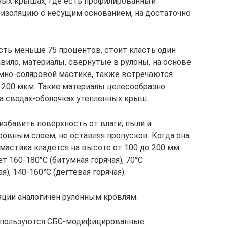
ных крышах, где есть профилированный
оизоляцию с несущим основанием, на достаточно
ть меньше 75 процентов, стоит класть один
равило, материалы, свернутые в рулоны, на основе
умно-соляровой мастике, также встречаются
 200 мкм. Такие материалы целесообразно
а сводах-оболочках утепленных крыш.
избавить поверхность от влаги, пыли и
ровным слоем, не оставляя пропусков. Когда она
мастика кладется на высоте от 100 до 200 мм.
 160-180°С (битумная горячая), 70°С
), 140-160°С (дегтевая горячая).
яции аналогичен рулонным кровлям.
используются СБС-модифицированные