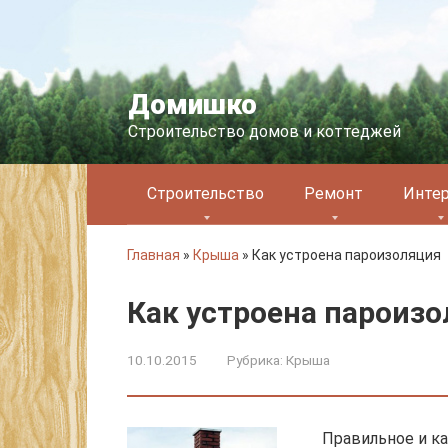
Перейти
к
контенту
Домишко
Строительство домов и коттеджей
Строительство
Ремонт
Инте
Главная
»
Крыша
»
Как устроена пароизоляция
Как устроена пароиз
10.10.2015
Рубрика:
Крыша
Правильное и к