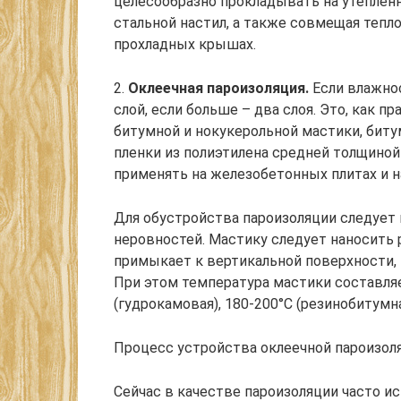
целесообразно прокладывать на утеплен
стальной настил, а также совмещая тепл
прохладных крышах.
2.
Оклеечная пароизоляция.
Если влажнос
слой, если больше – два слоя. Это, как п
битумной и нокукерольной мастики, бит
пленки из полиэтилена средней толщиной
применять на железобетонных плитах и н
Для обустройства пароизоляции следует 
неровностей. Мастику следует наносить 
примыкает к вертикальной поверхности, 
При этом температура мастики составляет
(гудрокамовая), 180-200°С (резинобитумная
Процесс устройства оклеечной пароизол
Сейчас в качестве пароизоляции часто 