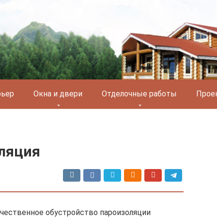
рьер
Окна и двери
Отделочные работы
Прое
оляция
ачественное обустройство пароизоляции