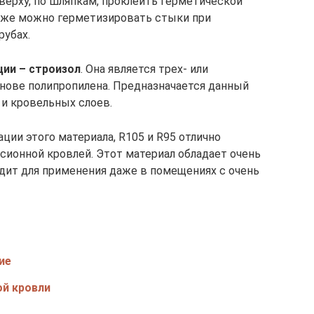
сверху, по шляпкам, проклеить герметической
акже можно герметизировать стыки при
рубах.
ции – строизол
. Она является трех- или
основе полипропилена. Предназначается данный
 и кровельных слоев.
ции этого материала, R105 и R95 отлично
рсионной кровлей. Этот материал обладает очень
ит для применения даже в помещениях с очень
ие
ой кровли