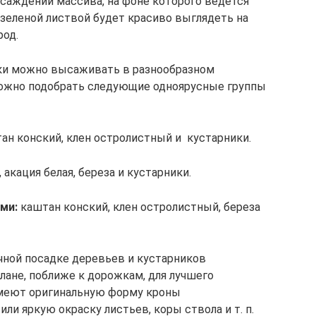
асаждений массива, на фоне которого ведется
о-зеленой листвой будет красиво выглядеть на
од.
ики можно высаживать в разнообразном
 можно подобрать следующие одноярусные группы
ан конский, клен остролистный и кустарники.
 акация белая, береза и кустарники.
ми:
каштан конский, клен остролистный, береза
очной посадке деревьев и кустарников
плане, поближе к дорожкам, для лучшего
имеют оригинальную форму кроны
ли яркую окраску листьев, коры ствола и т. п.