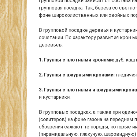
групповой посадки зависит от состава н
групповая посадка. Так, береза со светл
фоне широколиственных или хвойных пор
В групповой посадке деревья и кустарн
сочетании. По характеру развития крон
деревьев.
1. Группы с плотными кронами:
дуб, кашт
2. Группы с ажурными кронами:
гледичия,
3. Группы с плотными и ажурными крона
и кустарники.
В групповых посадках, а также при один
(солитеров) на фоне газона на переднем 
обозрения сажают те породы, которые 
(пирамидальную, плакучую, шаровидную) и