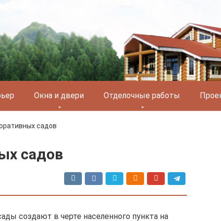
рьер
Окна и двери
Отделочные работы
Прое
оративных садов
ых садов
ады создают в черте населенного пункта на