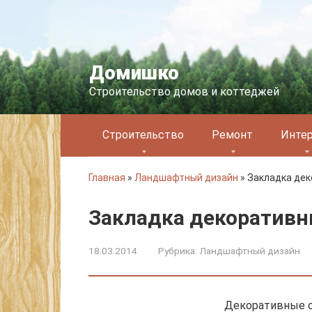
Перейти
к
контенту
Домишко
Строительство домов и коттеджей
Строительство
Ремонт
Инте
Главная
»
Ландшафтный дизайн
»
Закладка дек
Закладка декоративн
18.03.2014
Рубрика:
Ландшафтный дизайн
Декоративные с