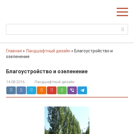
Перейти
Домишко
к
Строительство домов и коттеджей
контенту
Поиск:
Главная
»
Ландшафтный дизайн
»
Благоустройство и
озеленение
Благоустройство и озеленение
14.08.2016
Ландшафтный дизайн