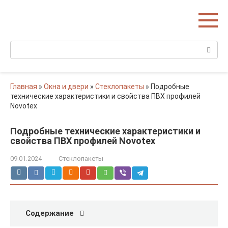
Перейти
Домишко
к
Строительство домов и коттеджей
контенту
Поиск:
Главная
»
Окна и двери
»
Стеклопакеты
»
Подробные
технические характеристики и свойства ПВХ профилей
Novotex
Подробные технические характеристики и
свойства ПВХ профилей Novotex
09.01.2024
Стеклопакеты
Содержание