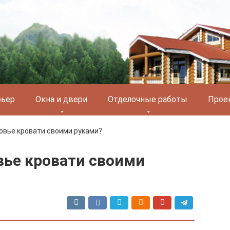
рьер
Окна и двери
Отделочные работы
Прое
овье кровати своими руками?
вье кровати своими