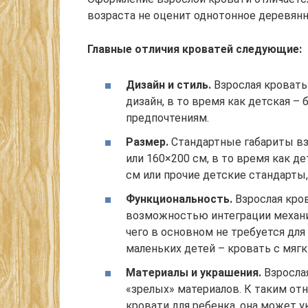
возраста не оценит однотонное деревянн
Главные отличия кроватей следующие:
Дизайн и стиль.
Взрослая кровать
дизайн, в то время как детская – 
предпочтениям.
Размер.
Стандартные габариты вз
или 160×200 см, в то время как д
см или прочие детские стандарты,
Функциональность.
Взрослая кров
возможностью интеграции механи
чего в основном не требуется для
маленьких детей – кровать с мяг
Материалы и украшения.
Взрослая
«зрелых» материалов. К таким отн
кровати для ребенка, она может 