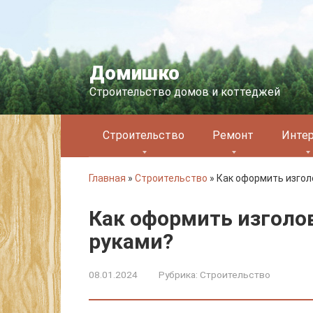
Перейти
к
контенту
Домишко
Строительство домов и коттеджей
Строительство
Ремонт
Инте
Главная
»
Строительство
»
Как оформить изгол
Как оформить изголо
руками?
08.01.2024
Рубрика:
Строительство