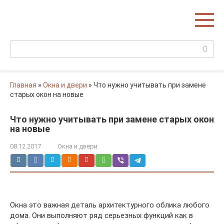
Перейти
Домишко
к
Строительство домов и коттеджей
контенту
Поиск:
Главная
»
Окна и двери
»
Что нужно учитывать при замене
старых окон на новые
Что нужно учитывать при замене старых окон
на новые
08.12.2017
Окна и двери
Окна это важная деталь архитектурного облика любого
дома. Они выполняют ряд серьезных функций как в