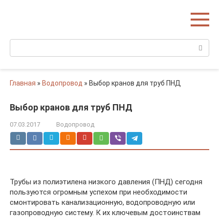
Перейти
Домишко
к
Строительство домов и коттеджей
контенту
Поиск:
Главная
»
Водопровод
»
Выбор кранов для труб ПНД
Выбор кранов для труб ПНД
07.03.2017
Водопровод
Трубы из полиэтилена низкого давления (ПНД) сегодня
пользуются огромным успехом при необходимости
смонтировать канализационную, водопроводную или
газопроводную систему. К их ключевым достоинствам