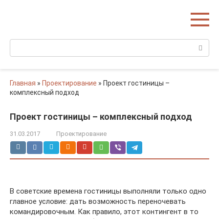
Перейти
Домишко
к
Строительство домов и коттеджей
контенту
Поиск:
Главная
»
Проектирование
»
Проект гостиницы –
комплексный подход
Проект гостиницы – комплексный подход
31.03.2017
Проектирование
В советские времена гостиницы выполняли только одно
главное условие: дать возможность переночевать
командировочным. Как правило, этот контингент в то