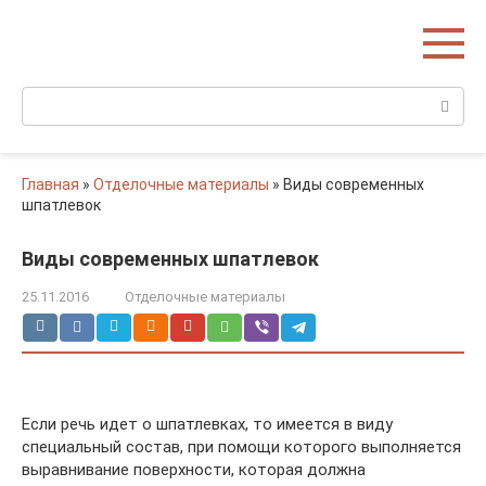
Перейти
Домишко
к
Строительство домов и коттеджей
контенту
Поиск:
Главная
»
Отделочные материалы
»
Виды современных
шпатлевок
Виды современных шпатлевок
25.11.2016
Отделочные материалы
Если речь идет о шпатлевках, то имеется в виду
специальный состав, при помощи которого выполняется
выравнивание поверхности, которая должна