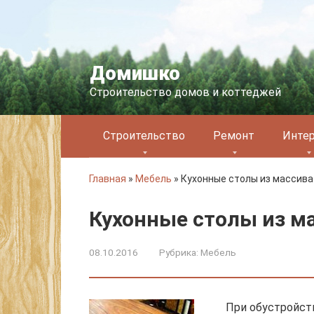
Перейти
к
контенту
Домишко
Строительство домов и коттеджей
Строительство
Ремонт
Инте
Главная
»
Мебель
»
Кухонные столы из массива
Кухонные столы из м
08.10.2016
Рубрика:
Мебель
При обустройст