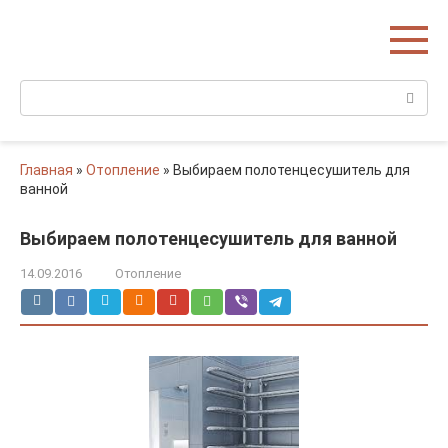
Перейти
Домишко
к
Строительство домов и коттеджей
контенту
Поиск:
Главная
»
Отопление
»
Выбираем полотенцесушитель для
ванной
Выбираем полотенцесушитель для ванной
14.09.2016
Отопление