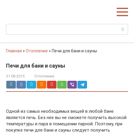
Перейти
Домишко
к
Строительство домов и коттеджей
контенту
Поиск:
Главная
»
Отопление
»
Печи для бани и сауны
Печи для бани и сауны
31.08.2015
Отопление
Одной из самых необходимых вещей в любой бане
является печь. Без нее вы не сможете получить высокой
температуры и пара в помещении парной. Поэтому, при
покупке печи для бани и сауны следует получить