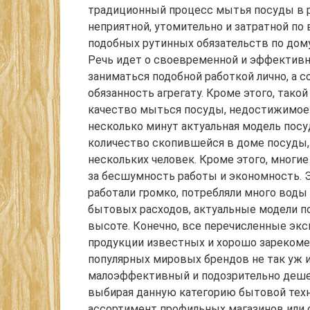
традиционный процесс мытья посуды в р
неприятной, утомительно и затратной по
подобных рутинных обязательств по дом
Речь идет о своевременной и эффективн
заниматься подобной работкой лично, а 
обязанность агрегату. Кроме этого, так
качество мыться посуды, недостижимое п
несколько минут актуальная модель пос
количество скопившейся в доме посуды, 
нескольких человек. Кроме этого, многи
за бесшумность работы и экономность. 
работали громко, потребляли много воды
бытовых расходов, актуальные модели п
высоте. Конечно, все перечисленные эк
продукции известных и хорошо зарекоме
популярных мировых брендов не так уж и
малоэффективный и подозрительно дешев
выбирая данную категорию бытовой техн
ассортимент профильных магазинов или о