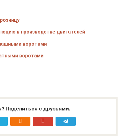
 розницу
олюцию в производстве двигателей
спашными воротами
катными воротами
я? Поделиться с друзьями: