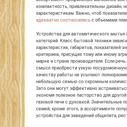
компактность, привлекательны дизайн, н
характеристикам. Важно, чтоб показате
адекватно соотносились
с объемами пла
Устройства для автоматического мытья 
категорий. Класс бытовой техники завис
характеристик, габаритов, показателей э
критериев, присущих тому или иному агр
марке и стране производителя. Если речь
смысл приобрести узкую посудомоечную
качеству работы не усыпают полноразме
небольшую семью со скромным количеств
Зато они могут эффективно встраиватьс
экономя полезное пасторство для другой
газовой печи с духовкой. Значительные 
семей, кроме этого, в ассортименте по
устройства для заведений общепита, рес