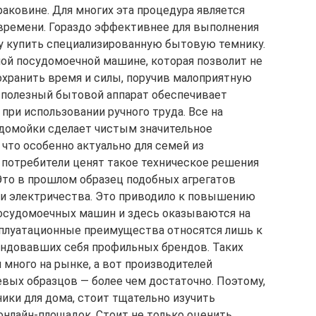
аковине. Для многих эта процедура является
 времени. Гораздо эффективнее для выполнения
у купить специализированную бытовую темнику.
ой посудомоечной машине, которая позволит не
сохранить время и силы, поручив малоприятную
ой полезный бытовой аппарат обеспечивает
ри использовании ручного труда. Все на
удомойки сделает чистым значительное
что особенно актуально для семей из
е потребители ценят такое техническое решения
Это в прошлом образец подобных агрегатов
 и электричества. Это приводило к повышению
осудомоечных машин и здесь оказываются на
сплуатационные преимущества относятся лишь к
ндовавших себя профильных брендов. Таких
 много на рынке, а вот производителей
ых образцов — более чем достаточно. Поэтому,
ики для дома, стоит тщательно изучить
нлайн-площадок. Стоит не только оценить