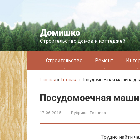
Перейти
к
контенту
Домишко
Строительство домов и коттеджей
Строительство
Ремонт
Инте
Главная
»
Техника
»
Посудомоечная машина дл
Посудомоечная маши
17.06.2015
Рубрика:
Техника
Трудно найти ч