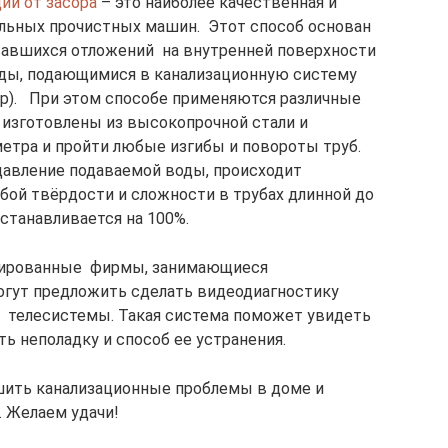
ии от засора
– это наиболее качественная и
льных прочистных машин. Этот способ основан
овавшихся отложений на внутренней поверхности
оды, подающимися в канализационную систему
ер). При этом способе применяются различные
 изготовлены из высокопрочной стали и
етра и пройти любые изгибы и повороты труб.
давление подаваемой воды, происходит
ой твёрдости и сложности в трубах длинной до
станавливается на 100%.
зированные фирмы, занимающиеся
огут предложить сделать видеодиагностику
 телесистемы. Такая система поможет увидеть
ть неполадку и способ ее устранения.
шить канализационные проблемы в доме и
. Желаем удачи!