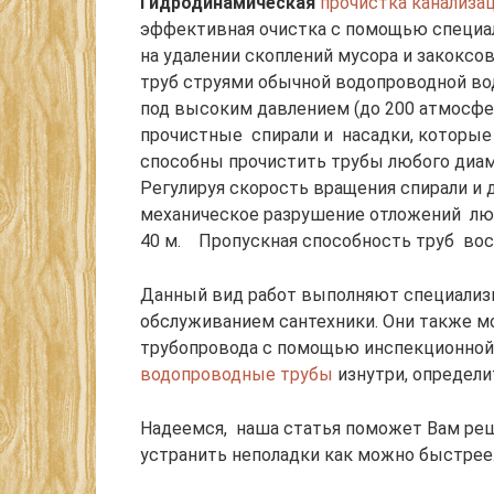
Гидродинамическая
прочистка канализац
эффективная очистка с помощью специа
на удалении скоплений мусора и закокс
труб струями обычной водопроводной в
под высоким давлением (до 200 атмосф
прочистные спирали и насадки, которые
способны прочистить трубы любого диам
Регулируя скорость вращения спирали и 
механическое разрушение отложений люб
40 м. Пропускная способность труб вос
Данный вид работ выполняют специали
обслуживанием сантехники. Они также м
трубопровода с помощью инспекционной
водопроводные трубы
изнутри, определи
Надеемся, наша статья поможет Вам ре
устранить неполадки как можно быстрее