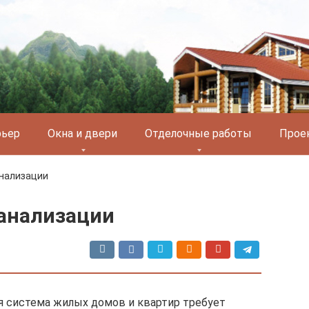
рьер
Окна и двери
Отделочные работы
Прое
анализации
анализации
я система жилых домов и квартир требует