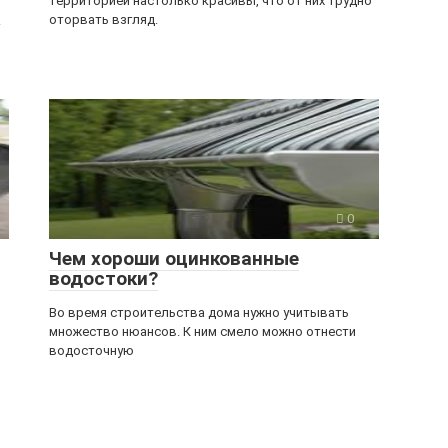
территорией настолько красивы, что от них трудно
оторвать взгляд.
.
0
Чем хороши оцинкованные
водостоки?
Во время строительства дома нужно учитывать
множество нюансов. К ним смело можно отнести
водосточную