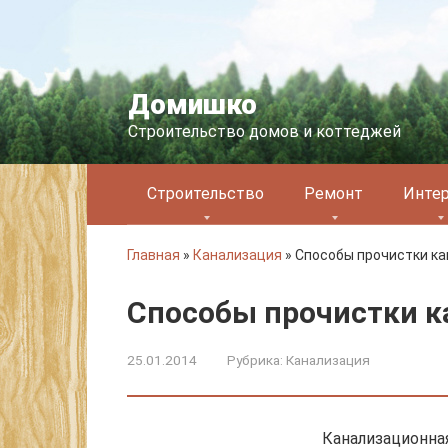
Перейти
к
контенту
Домишко
Строительство домов и коттеджей
Строительство
Ремонт
Инте
Главная
»
Канализация
»
Способы прочистки к
Способы прочистки к
25.01.2014
Рубрика:
Канализация
Канализационна