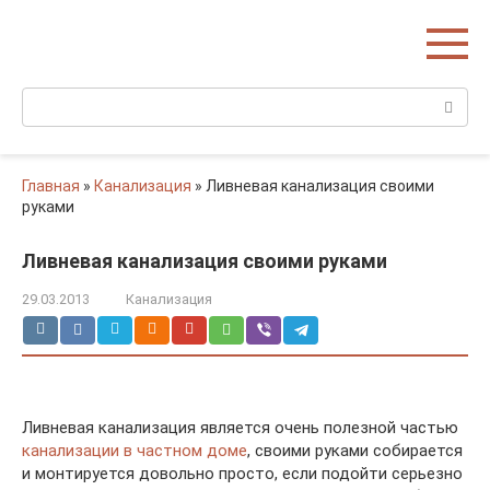
Перейти
Домишко
к
Строительство домов и коттеджей
контенту
Поиск:
Главная
»
Канализация
»
Ливневая канализация своими
руками
Ливневая канализация своими руками
29.03.2013
Канализация
Ливневая канализация является очень полезной частью
канализации в частном доме
, своими руками собирается
и монтируется довольно просто, если подойти серьезно