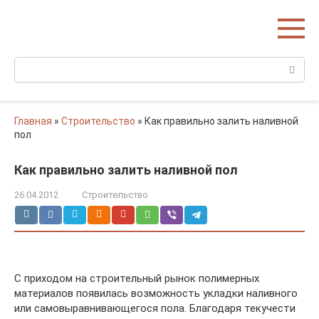
Перейти
Домишко
к
Строительство домов и коттеджей
контенту
Поиск:
Главная
»
Строительство
»
Как правильно залить наливной
пол
Как правильно залить наливной пол
26.04.2012
Строительство
С приходом на строительный рынок полимерных
материалов появилась возможность укладки наливного
или самовыравнивающегося пола. Благодаря текучести